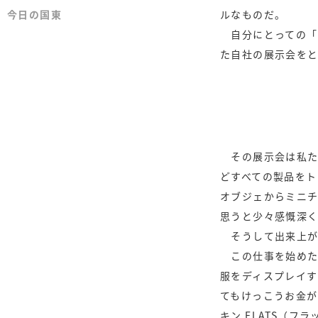
今日の国東
今日の国東
ルなものだ。
自分にとっての「
た自社の展示会を
その展示会は私た
どすべての製品をト
オブジェからミニチ
思うと少々感慨深
そうして出来上が
この仕事を始めた
服をディスプレイ
てもけっこうお金
キン FLATS（フラ