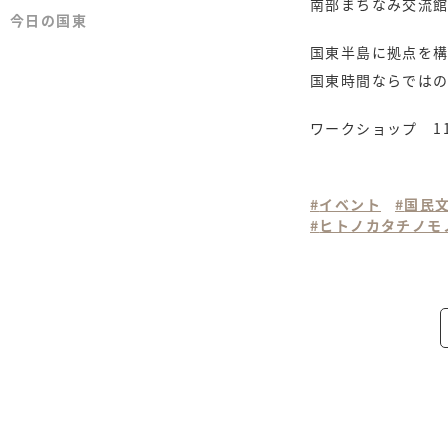
南部まちなみ交流
今日の国東
今日の国東
国東半島に拠点を
国東時間ならでは
ワークショップ 11
イベント
国民
ヒトノカタチノモ